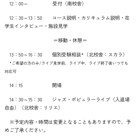
12
：00～ 受付（南校舎）
12
：30～
13
：5
0
コース説明・カリキュラム説明・在
学生インタビュー・施設見学
＝移動・休憩＝
13
：5
0
～
16
：
30
個別受験相談*（北校舎：スカラ）
*
ご希望の方のみ
/
ライブ見学前、ライブ中、ライブ終了後いつでも
対応可
14
：15 開場
14
：30～
15
：3
0
ジャズ・ポピュラーライブ（入退場
自由）（北校舎：リリエ）
※予定内容・時間は変更となることもありますので、予
めご了承ください。