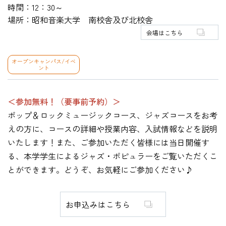
時間：12：30～
場所：昭和音楽大学 南校舎及び北校舎
会場はこちら
HOME
オープンキャンパス/イベ
ント
入試・受験生向け
大学・短大
＜参加無料！（要事前予約）＞
学科・コース
ポップ＆ロックミュージックコース、ジャズコースをお考
大学院
えの方に、コースの詳細や授業内容、入試情報などを説明
修士・博士
いたします！また、ご参加いただく皆様には当日開催す
教員紹介
る、本学学生によるジャズ・ポピュラーをご覧いただくこ
とができます。どうぞ、お気軽にご参加ください♪
演奏会・公演・講座
キャリア・就職
お申込みはこちら
大学紹介