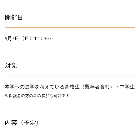
在学生の方
開催日
卒業生の方
6月7日（日）12：30～
教職員の方
ニュース
対象
本学への進学を考えている高校生（既卒者含む）・中学生
English
※保護者の方のみの参加も可能です
法人案内
内容（予定）
個人情報保護方針
特定商取引法表示
このサイトについて