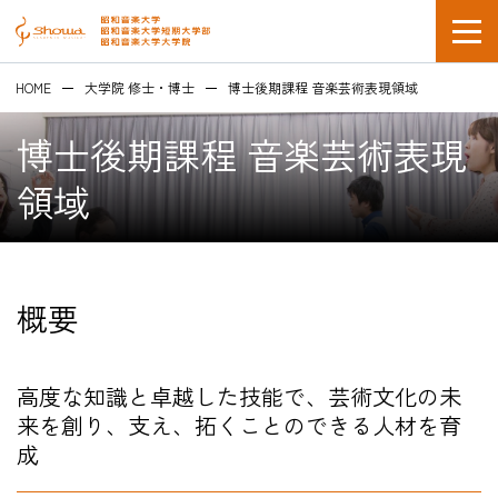
HOME
大学院 修士・博士
博士後期課程 音楽芸術表現領域
博士後期課程 音楽芸術表現
領域
在学生の方
概要
企業採用担当の方
高度な知識と卓越した技能で、芸術文化の未
来を創り、支え、拓くことのできる人材を育
成