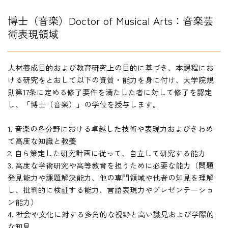
博士（音楽）Doctor of Musical Arts：音楽芸
術表現領域
人材養成目的および教育研究上の目的に基づき、本課程にお
ける研究をとおして以下の資質・能力を身に付け、大学院規
則第17条に定める修了要件を満たした者に対して修了を認定
し、「博士（音楽）」の学位を授与します。
1. 音楽の各分野における卓越した技術や表現力およびきわめ
て高度な知識と教養
2. 自ら策定した研究計画に従って、自立して研究する能力
3. 高度な学術研究や高等教育を担うために必要な能力（問題
発見能力や課題解決能力、他の専門領域や他者の知見を理解
し、批判的に検証する能力、言語表現力やプレゼンテーショ
ン能力）
4. 社会や文化に対する多角的な視野と高い識見および学際的
な知見