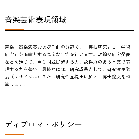
在学生の方
音楽芸術表現領域
卒業生の方
教職員の方
声楽・器楽演奏および作曲の分野で、「実技研究」と「学術
研究」を両輪とする高度な研究を行います。討論や研究発表
などを通じて、自ら問題提起する力、説得力のある言葉で表
ニュース
現する力を養い、最終的には、研究成果として、研究演奏発
表（リサイタル）または研究作品提出に加え、博士論文を執
筆します。
English
法人案内
ディプロマ・ポリシー
個人情報保護方針
特定商取引法表示
このサイトについて