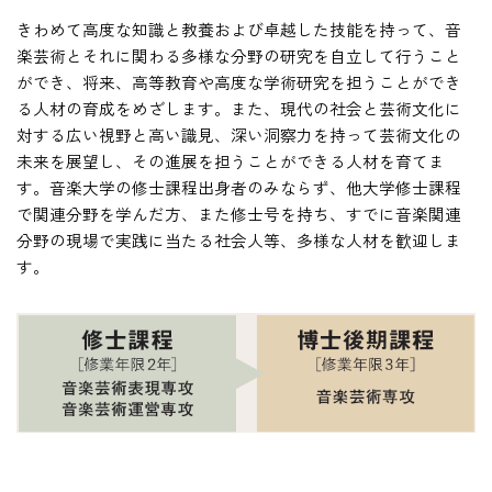
きわめて高度な知識と教養および卓越した技能を持って、音
楽芸術とそれに関わる多様な分野の研究を自立して行うこと
ができ、将来、高等教育や高度な学術研究を担うことができ
HOME
る人材の育成をめざします。また、現代の社会と芸術文化に
対する広い視野と高い識見、深い洞察力を持って芸術文化の
未来を展望し、その進展を担うことができる人材を育てま
入試・受験生向け
す。音楽大学の修士課程出身者のみならず、他大学修士課程
大学・短大
で関連分野を学んだ方、また修士号を持ち、すでに音楽関連
学科・コース
分野の現場で実践に当たる社会人等、多様な人材を歓迎しま
大学院
す。
修士・博士
教員紹介
演奏会・公演・講座
キャリア・就職
大学紹介