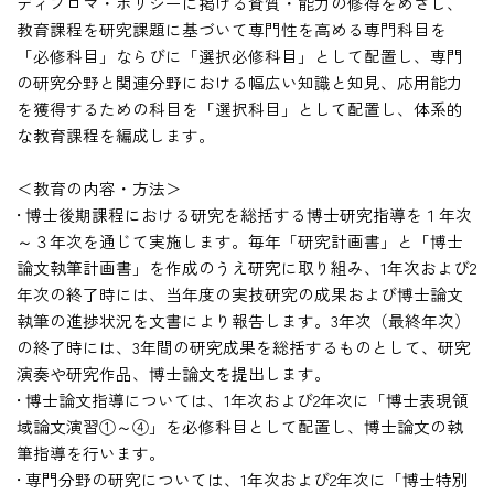
ディプロマ・ポリシーに掲げる資質・能力の修得をめざし、
教育課程を研究課題に基づいて専門性を高める専門科目を
「必修科目」ならびに「選択必修科目」として配置し、専門
の研究分野と関連分野における幅広い知識と知見、応用能力
を獲得するための科目を「選択科目」として配置し、体系的
な教育課程を編成します。
＜教育の内容・方法＞
• 博士後期課程における研究を総括する博士研究指導を１年次
～３年次を通じて実施します。毎年「研究計画書」と「博士
論文執筆計画書」を作成のうえ研究に取り組み、1年次および2
年次の終了時には、当年度の実技研究の成果および博士論文
執筆の進捗状況を文書により報告します。3年次（最終年次）
の終了時には、3年間の研究成果を総括するものとして、研究
演奏や研究作品、博士論文を提出します。
• 博士論文指導については、1年次および2年次に「博士表現領
域論文演習①～④」を必修科目として配置し、博士論文の執
筆指導を行います。
• 専門分野の研究については、1年次および2年次に「博士特別