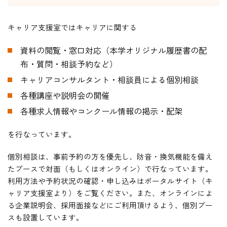
在学生の方
キャリア支援室ではキャリアに関する
資料の閲覧・窓口対応（本学オリジナル履歴書の配
卒業生の方
布・質問・相談予約など）
教職員の方
キャリアコンサルタント・相談員による個別相談
各種講座や説明会の開催
ニュース
各種求人情報やコンクール情報の掲示・配架
を行なっています。
English
個別相談は、事前予約の方を優先し、防音・換気機能を備え
たブースで対面（もしくはオンライン）で行なっています。
利用方法や予約状況の確認・申し込みはポータルサイト（キ
法人案内
ャリア支援室より）をご覧ください。また、オンラインによ
個人情報保護方針
る企業説明会、採用面接などにご利用頂けるよう、個別ブー
特定商取引法表示
スも設置しています。
このサイトについて