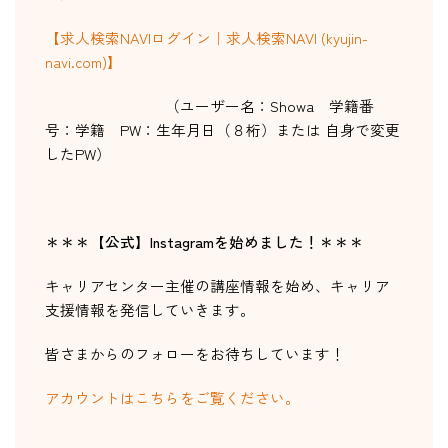
【求人検索NAVIログイン｜求人検索NAVI (kyujin-
navi.com)】
HOME
（ユーザー名：S
howa
学籍番
号：学籍
PW
：生年月日（８桁）
または 自身で変更
入試・受験生向け
したPW
）
大学・短大
学科・コース
大学院
＊＊＊【公式】Instagramを始めました！
＊＊＊
修士・博士
キャリアセンター主催の講座情報を始め、キャリア
教員紹介
支援情報を発信していきます。
演奏会・公演・講座
皆さまからのフォローをお待ちしています！
キャリア・就職
アカウントはこちらをご覧ください。
大学紹介