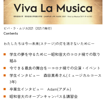
在学生の方
卒業生の方
ビバ・ラ・ムジカ2021（2021/1発行）
Contents
教職員の方
わたしたちは今―未来(ステージ)の灯を消さないためにー
ニュース
学生の夢を守るためにー昭和音大のコロナ禍での取り
組み
今できる最良の舞台をーコロナ禍での公演・イベント
English
学生インタビュー 森田真希さん(ミュージカルコース
3年)
法人案内
卒業生インタビュー Adam(アダム)
個人情報保護方針
昭和音大のオープンキャンパス＆講習会
特定商取引法表示
このサイトについて