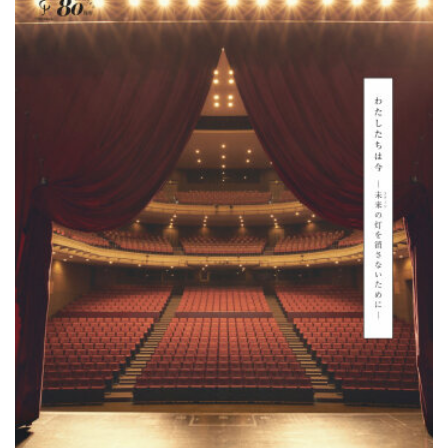
HOME
入試・受験生向け
大学・短大
学科・コース
大学院
修士・博士
教員紹介
演奏会・公演・講座
キャリア・就職
大学紹介