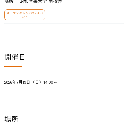
場所： 昭和音楽大学 南校舎
オープンキャンパス/イベ
ント
HOME
入試・受験生向け
大学・短大
開催日
学科・コース
大学院
修士・博士
2026年7月19
日（日）14:00～
教員紹介
演奏会・公演・講座
キャリア・就職
場所
大学紹介