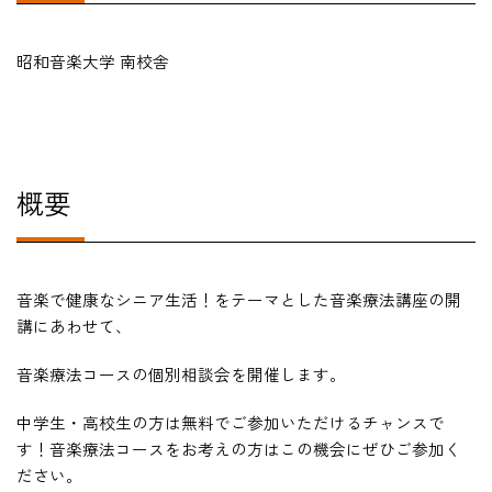
在学生の方
昭和音楽大学 南校舎
卒業生の方
教職員の方
概要
ニュース
音楽で健康なシニア生活！をテーマとした音楽療法講座の開
English
講にあわせて、
音楽療法コースの個別相談会を開催します。
法人案内
中学生・高校生の方は無料でご参加いただけるチャンスで
個人情報保護方針
す！音楽療法コースをお考えの方はこの機会にぜひご参加く
特定商取引法表示
ださい。
このサイトについて