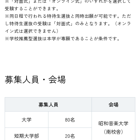
※「対面式」または「オンライン式」のいずれかを選択して
受験することができます。
在学生の方
※同日程で行われる特待生選抜と同時出願が可能です。ただ
し特待生選抜の受験は「対面式」のみとなります。（オンラ
イン式は選択できません）
卒業生の方
※学校推薦型選抜は本学が専願であることが条件です。
教職員の方
ニュース
募集人員・会場
English
募集人員
会場
法人案内
大学
80名
個人情報保護方針
昭和音楽大学
特定商取引法表示
（南校舎）
短期大学部
20名
このサイトについて