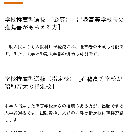
学校推薦型選抜 （公募）［出身高等学校長の
推薦書がもらえる方］
HOME
入試・受験生向け
一般入試よりも入試科目が軽減され、既卒者の出願も可能で
す。また、大学と短期大学部の併願も可能です。
大学・短大
学科・コース
大学院
修士・博士
学校推薦型選抜（指定校）［在籍高等学校が
昭和音大の指定校］
教員紹介
演奏会・公演・講座
本学の指定した高等学校からの推薦のある方が、出願できる
入学者選抜です。出願資格、入試の内容は指定校に直接連絡
キャリア・就職
します。
大学紹介