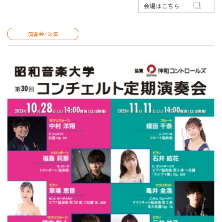
会場はこちら
演奏会/公演
HOME
入試・受験生向け
大学・短大
学科・コース
大学院
修士・博士
教員紹介
演奏会・公演・講座
キャリア・就職
大学紹介