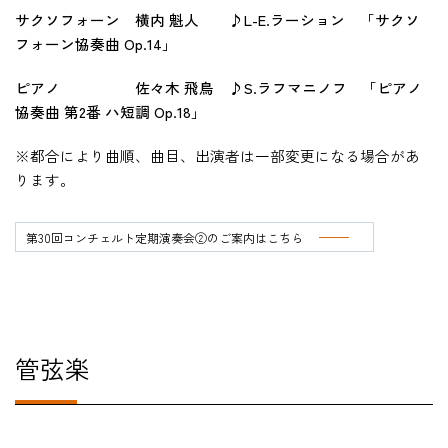
サクソフォーン 横内 魁人 ♪L-E.ラーション 「サクソ
フォーン協奏曲 Op.14」
ピアノ 佐々木 飛鳥 ♪S.ラフマニノフ 「ピアノ
協奏曲 第2番 ハ短調 Op.18」
※都合により曲順、曲目、出演者は一部変更になる場合があ
ります。
第30回コンチェルト定期演奏会②のご案内はこちら
管弦楽