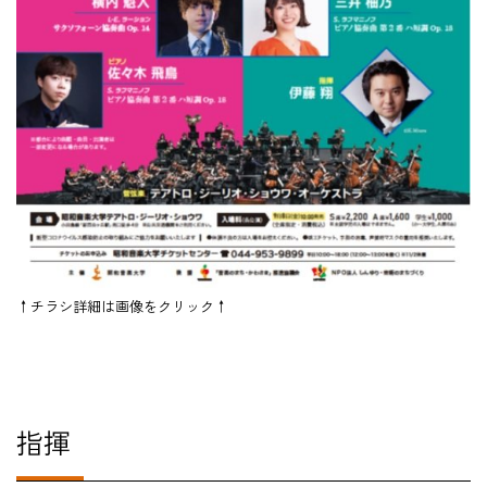
在学生の方
卒業生の方
教職員の方
ニュース
↑チラシ詳細は画像をクリック↑
English
法人案内
個人情報保護方針
指揮
特定商取引法表示
このサイトについて