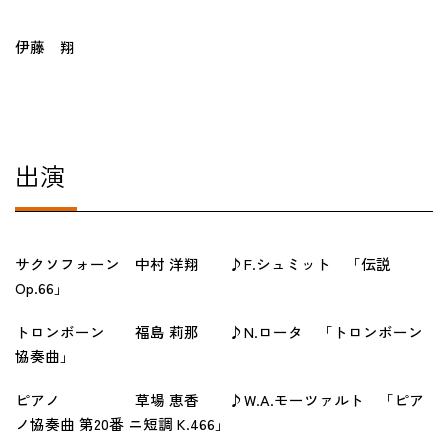
伊藤 翔
出演
サクソフォーン 中村 洋翔 ♪F.シュミット 「伝説
Op.66」
トロンボーン 福島 莉那 ♪N.ロータ 「トロンボーン
協奏曲」
ピアノ 草場 恵香 ♪W.A.モーツァルト 「ピア
ノ協奏曲 第20番 ニ短調 K.466」