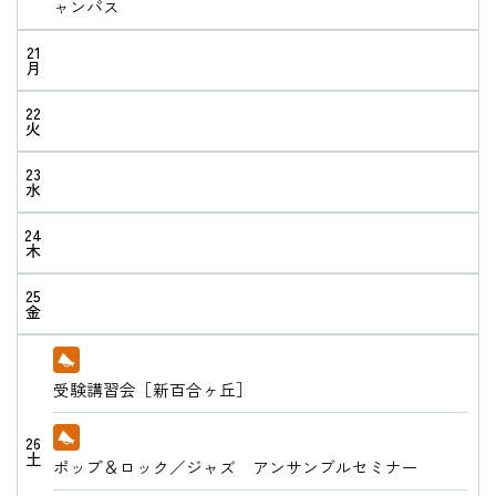
ャンパス
21
月
22
火
23
水
24
木
25
金
受験講習会［新百合ヶ丘］
26
土
ポップ＆ロック／ジャズ アンサンブルセミナー