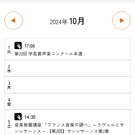
10月
2024年
HOME
入試・受験生向け
17:00
1
火
第22回 学長賞声楽コンクール本選
大学・短大
学科・コース
2
水
大学院
修士・博士
3
木
教員紹介
4
金
演奏会・公演・講座
14:30
キャリア・就職
5
音楽教養講座 「フランス音楽の調べ」～ラヴェルとサ
土
ン=サーンス～ 【第2回】サン=サーンス第2章
大学紹介