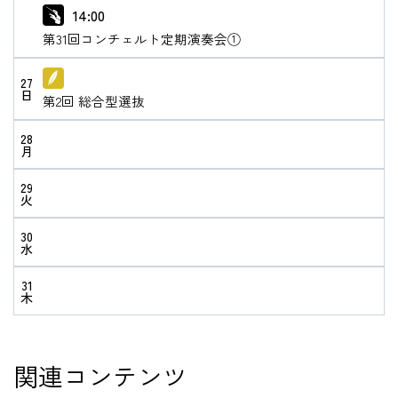
14:00
第31回コンチェルト定期演奏会①
27
日
第2回 総合型選抜
28
月
29
火
30
水
31
木
関連コンテンツ