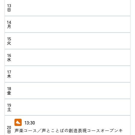
13
日
14
月
15
火
16
水
17
木
18
金
19
土
13:30
20
声楽コース／声とことばの創造表現コースオープンキ
日