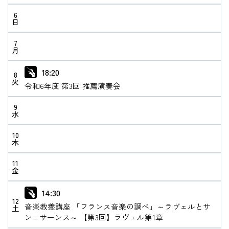
6
日
在学生の方
7
月
卒業生の方
18:20
8
教職員の方
火
令和6年度 第3回 推薦演奏会
ニュース
9
水
10
木
English
11
金
法人案内
14:30
個人情報保護方針
12
音楽教養講座 「フランス音楽の調べ」～ラヴェルとサ
土
特定商取引法表示
ン=サーンス～ 【第3回】ラヴェル第1章
このサイトについて