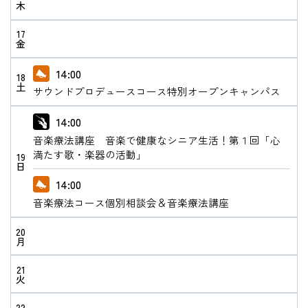
木
17
金
14:00
18
土
サウンドプロデュースコース特別オープンキャンパス
14:00
音楽療法講座 音楽で健康なシニア生活！第１回「心
満たす歌・楽器の活動」
19
日
14:00
音楽療法コース個別相談会＆音楽療法講座
20
月
21
火
22