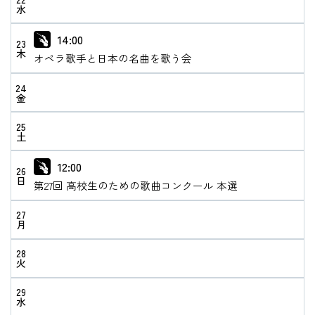
水
14:00
23
木
オペラ歌手と日本の名曲を歌う会
24
金
25
土
12:00
26
日
第27回 高校生のための歌曲コンクール 本選
27
月
28
火
29
水