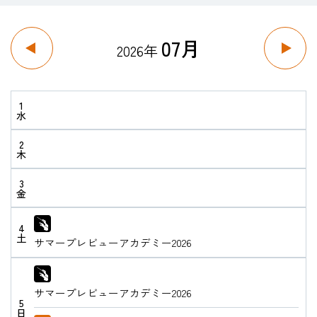
07月
2026年
HOME
入試・受験生向け
1
水
大学・短大
2
学科・コース
木
大学院
修士・博士
3
金
教員紹介
4
土
サマープレビューアカデミー2026
演奏会・公演・講座
キャリア・就職
サマープレビューアカデミー2026
5
日
大学紹介