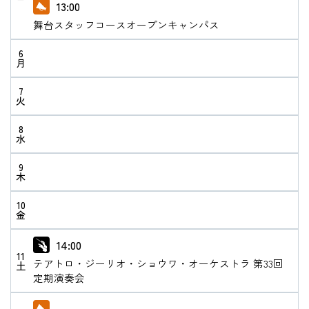
13:00
舞台スタッフコースオープンキャンパス
在学生の方
6
月
卒業生の方
7
火
教職員の方
8
ニュース
水
9
木
English
10
金
14:00
法人案内
11
テアトロ・ジーリオ・ショウワ・オーケストラ 第33回
土
個人情報保護方針
定期演奏会
特定商取引法表示
このサイトについて