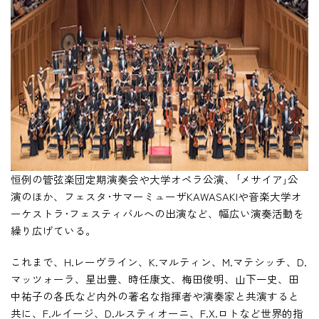
HOME
入試・受験生向け
大学・短大
学科・コース
大学院
恒例の管弦楽団定期演奏会や大学オペラ公演、｢メサイア｣公
修士・博士
演のほか、フェスタ･サマーミューザKAWASAKIや音楽大学オ
教員紹介
ーケストラ･フェスティバルへの出演など、幅広い演奏活動を
繰り広げている。
演奏会・公演・講座
これまで、H.レーヴライン、K.マルティン、M.マテシッチ、D.
マッツォーラ、星出豊、時任康文、梅田俊明、山下一史、田
キャリア・就職
中祐子の各氏など内外の著名な指揮者や演奏家と共演すると
共に、F.ルイージ、D.ルスティオーニ、F.X.ロトなど世界的指
大学紹介