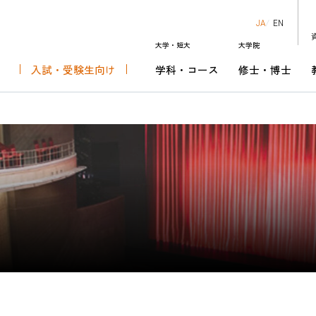
JA
EN
大学・短大
大学院
入試・受験生向け
学科・コース
修士・博士
知る
科
芸術表現専攻
ダー
ーでできること
キャンパスライフ・学費
音楽芸術運営学科
修士課程 音楽芸術運営専攻
チケットセンター
キャリアセンターの取り組み
究生
音楽芸術表現演奏領域
リオ･ショウワ･オーケスト
就職情報サイトリンク
あなたにぴったりの学科・コースを見
博士後期課程 音楽芸術運営領域
昭和音楽大学管弦楽団
卒業後のキャリア
よう
資格課程
HOME
入試・受
大学・短大
学科・コ
大学院
修士・博
教員紹介