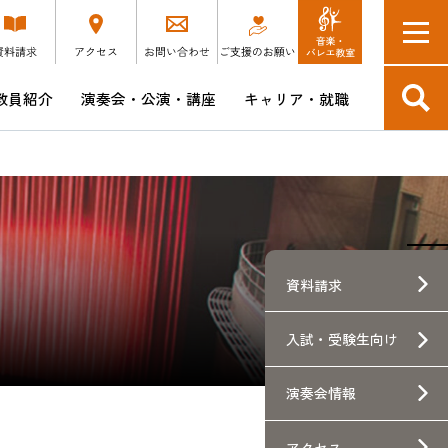
教員紹介
演奏会・公演・講座
キャリア・就職
入学予定の方へ
短期大学部
博士後期課程 音楽芸術表現領域
演奏会DM会員 SONORE
キャリア支援講座・説明会スケジュール
つけ
教育方針・ポリシー・学修成果
博士後期課程 音楽文化研究領域
昭和ウインド・シンフォニーCD販売
企業採用担当の皆様へ
本学卒業生の就職先企業へのアンケート
験生向け
資料請求
ース
入試・
受験生向け
士
演奏会情報
アクセス