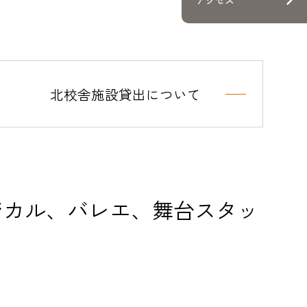
公演・講座
・就職
北校舎施設貸出について
方
方
ジカル、バレエ、舞台スタッ
方