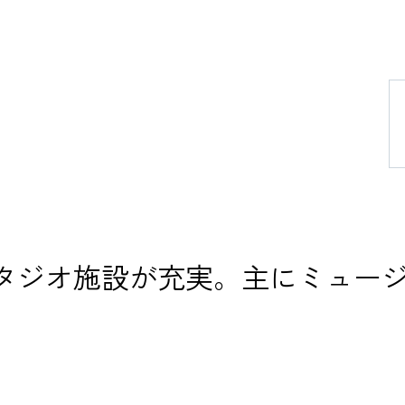
演奏会・
キャリア
大学紹介
在学生の
卒業生の
タジオ施設が充実。主にミュー
教職員の
。
ニュース