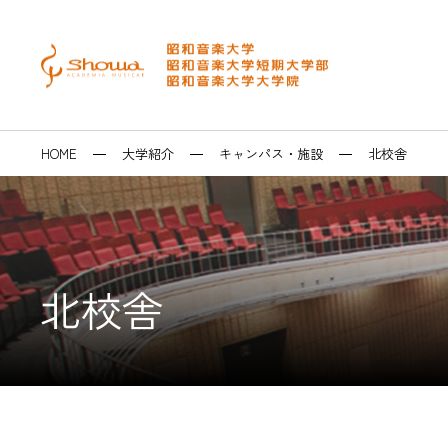
メニュー
検索
大学・短大
大学院
昭和音楽大学を
音楽芸術表現学
修士課程 音楽
イベントカレン
キャリアセンタ
HOME
大学紹介
キャンパス・施設
北校舎
音楽専攻科・研
博士後期課程 
テアトロ･ジー
求人システム・
博士学位論文
ラ
卒業生の皆様へ
SEARCH
北校舎