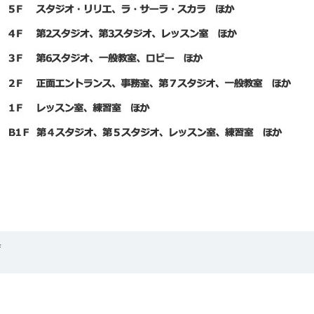
English
Ｆ