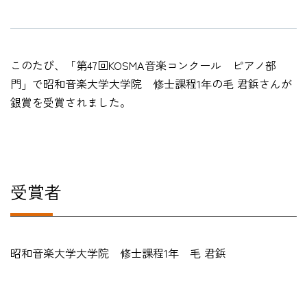
このたび、「
第47回KOSMA音楽コンクール ピアノ部
HOME
門
」で昭和音楽大学
大学院
修士課程1
年の
毛 君鋲
さんが
入試・受験生向け
銀賞を受賞されました。
大学・短大
学科・コース
大学院
修士・博士
受賞者
教員紹介
演奏会・公演・講座
昭和音楽大学大学院 修士課程1年
毛 君鋲
キャリア・就職
大学紹介