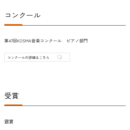
コンクール
在学生の方
卒業生の方
第47回KOSMA音楽コンクール ピアノ部門
教職員の方
コンクールの詳細はこちら
ニュース
English
受賞
法人案内
個人情報保護方針
特定商取引法表示
銀賞
このサイトについて