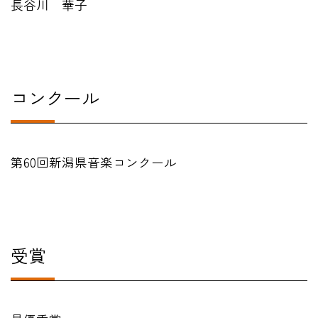
長谷川 華子
在学生の方
卒業生の方
コンクール
教職員の方
ニュース
第60回新潟県音楽コンクール
English
受賞
法人案内
個人情報保護方針
特定商取引法表示
このサイトについて