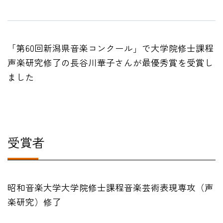
「第60回新潟県音楽コンクール」で大学院修士課程
HOME
声楽研究修了の長谷川華子さんが最優秀賞を受賞し
入試・受験生向け
ました
大学・短大
学科・コース
大学院
修士・博士
受賞者
教員紹介
演奏会・公演・講座
昭和音楽大学大学院修士課程音楽芸術表現専攻（声
キャリア・就職
楽研究）修了
大学紹介