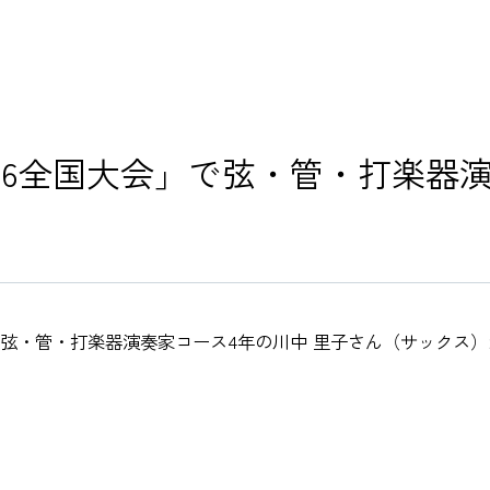
演奏会・
キャリア
26全国大会」で弦・管・打楽器演
大学紹介
た
在学生の
卒業生の
で弦・管・打楽器演奏家コース4年の川中 里子さん（サックス
教職員の
ニュース