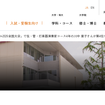
JA
EN
大学・短大
大学院
入試・受験生向け
学科・コース
修士・博士
知る
科
芸術表現専攻
ダー
ーでできること
キャンパスライフ・学費
音楽芸術運営学科
修士課程 音楽芸術運営専攻
チケットセンター
キャリアセンターの取り組み
ル2026全国大会」で弦・管・打楽器演奏家コース4年の川中 里子さんが第4
究生
音楽芸術表現演奏領域
リオ･ショウワ･オーケスト
就職情報サイトリンク
あなたにぴったりの学科・コースを見
博士後期課程 音楽芸術運営領域
昭和音楽大学管弦楽団
卒業後のキャリア
よう
資格課程
HOME
入試・受
大学・短大
学科・コ
大学院
修士・博
教員紹介