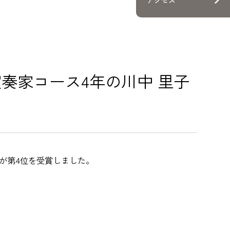
公演・講座
・就職
奏家コース4年の川中 里子
方
方
）が第4位を受賞しました。
方