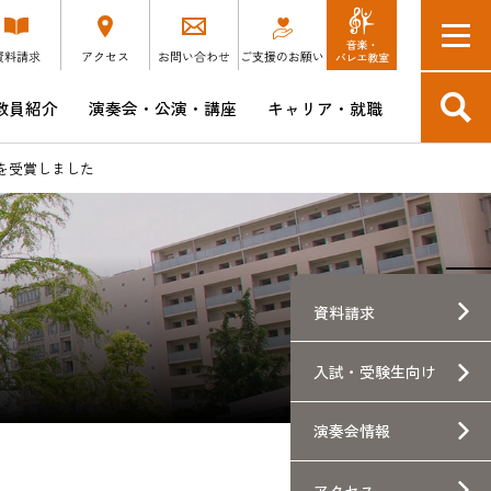
教員紹介
演奏会・公演・講座
キャリア・就職
入学予定の方へ
短期大学部
博士後期課程 音楽芸術表現領域
演奏会DM会員 SONORE
キャリア支援講座・説明会スケジュール
位を受賞しました
つけ
教育方針・ポリシー・学修成果
博士後期課程 音楽文化研究領域
昭和ウインド・シンフォニーCD販売
企業採用担当の皆様へ
本学卒業生の就職先企業へのアンケート
験生向け
資料請求
ース
入試・
受験生向け
士
演奏会情報
アクセス