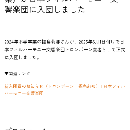
響楽団に入団しました
HOME
2024年本学卒業の
福島莉那さんが、2025年6月1日付けで日
入試・受験生向け
本フィルハーモニー交響楽団トロンボーン奏者として正式
大学・短大
に入団しました。
学科・コース
大学院
▼関連リンク
修士・博士
新入団員のお知らせ（トロンボーン 福島莉那） | 日本フィル
教員紹介
ハーモニー交響楽団
演奏会・公演・講座
キャリア・就職
大学紹介