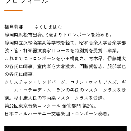
プロフィール
在学生の方
福島莉那 ふくしまはな
卒業生の方
静岡県浜松市出身。9歳よりトロンボーンを始める。
静岡県立浜松商業高等学校を経て、昭和音楽大学音楽学部
教職員の方
弦・管・打楽器演奏家Ⅱコースを特別賞を受賞し卒業。
これまでにトロンボーンを小田桐寛之、青木昂、伊藤雄太
ニュース
の各氏に師事。室内楽を大倉滋夫、門脇賀智志、服部孝也
の各氏に師事。
クリスチャン・リンドバーグ、コリン・ウィリアムズ、ギ
English
ヨーム・コテ＝デュムーランの各氏のマスタークラスを受
講。杉山康人氏の室内楽マスタークラスを受講。
第22回東京音楽コンクール 金管部門 第2位。
法人案内
日本フィルハーモニー交響楽団トロンボーン奏者。
個人情報保護方針
特定商取引法表示
このサイトについて