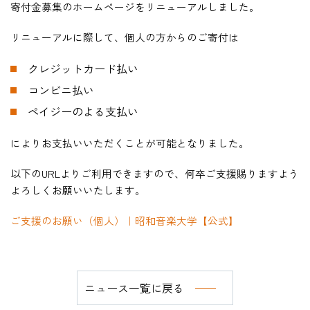
寄付金募集のホームページをリニューアルしました。
リニューアルに際して、個人の方からのご寄付は
HOME
クレジットカード払い
コンビニ払い
入試・受験生向け
ペイジーのよる支払い
大学・短大
学科・コース
によりお支払いいただくことが可能となりました。
大学院
以下のURLよりご利用できますので、何卒ご支援賜りますよう
修士・博士
よろしくお願いいたします。
教員紹介
ご支援のお願い（個人）｜昭和音楽大学【公式】
演奏会・公演・講座
キャリア・就職
ニュース一覧に戻る
大学紹介