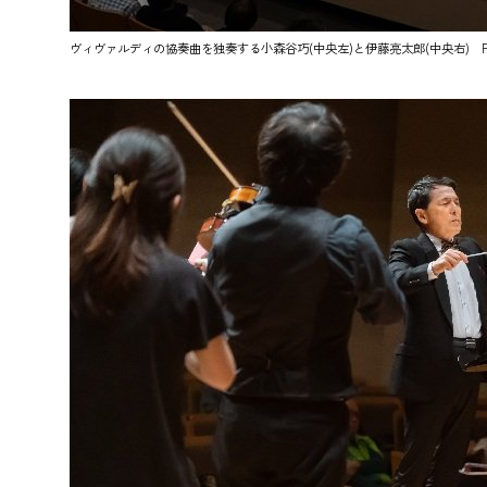
ヴィヴァルディの協奏曲を独奏する小森谷巧(中央左)と伊藤亮太郎(中央右) Pho