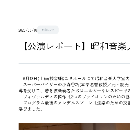
2026/06/18
お知らせ
【公演レポート】昭和音楽
6月13日(土)南校舎5階ユリホール
に
て昭和音楽大学
室
内
スーパーバイザーの小森谷巧(本学名誉教授／元・読売日
導を受けて、若き弦楽奏者たちはエルガーやレスピーギ
ヴィヴァルディの傑作《2つのヴァイオリンのための協
プログラム最後のメンデルスゾーン《弦楽のための交響曲
浴びました。