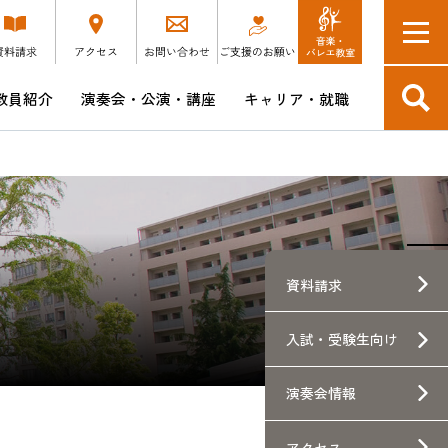
教員紹介
演奏会・公演・講座
キャリア・就職
入学予定の方へ
短期大学部
博士後期課程 音楽芸術表現領域
演奏会DM会員 SONORE
キャリア支援講座・説明会スケジュール
つけ
教育方針・ポリシー・学修成果
博士後期課程 音楽文化研究領域
昭和ウインド・シンフォニーCD販売
企業採用担当の皆様へ
本学卒業生の就職先企業へのアンケート
験生向け
資料請求
ース
入試・
受験生向け
士
演奏会情報
アクセス