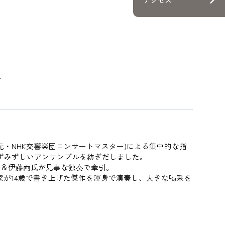
公演・講座
・就職
会
方
方
・NHK交響楽団コンサートマスター)
に
よる集中的な指
ずみずしいアンサンブルを紡ぎだしました。
方
谷＆伊藤両氏が見事な独奏で牽引。
が14歳で書き上げた傑作を渾身で
演奏
し、大きな喝采を