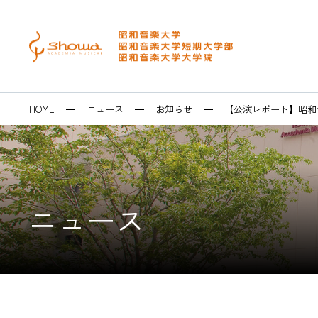
メニュー
検索
大学・短大
大学院
昭和音楽大学を
音楽芸術表現学
修士課程 音楽
イベントカレン
キャリアセンタ
HOME
ニュース
お知らせ
【公演レポート】昭和
音楽専攻科・研
博士後期課程 
テアトロ･ジー
求人システム・
博士学位論文
ラ
卒業生の皆様へ
SEARCH
ニュース