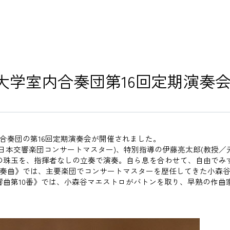
演奏会・
キャリア
大学室内合奏団第16回定期演奏
大学紹介
在学生の
合奏団の第16回定期
演奏
会が開催されました。
卒業生の
本交響楽団コンサートマスター)、特別指導の伊藤亮太郎(教授／元
の珠玉を、指揮者なしの立奏で
演奏
。自ら息を合わせて、自由でみ
教職員の
奏曲》では、主
要
楽団でコンサートマスターを歴任してきた小森
第10番》では、小森谷マエストロがバトンを取り、早熟の作曲家
ニュース