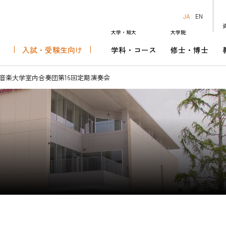
JA
EN
大学・短大
大学院
入試・受験生向け
学科・コース
修士・博士
知る
科
芸術表現専攻
ダー
ーでできること
キャンパスライフ・学費
音楽芸術運営学科
修士課程 音楽芸術運営専攻
チケットセンター
キャリアセンターの取り組み
音楽大学室内合奏団第16回定期演奏会
究生
音楽芸術表現演奏領域
リオ･ショウワ･オーケスト
就職情報サイトリンク
あなたにぴったりの学科・コースを見
博士後期課程 音楽芸術運営領域
昭和音楽大学管弦楽団
卒業後のキャリア
よう
資格課程
HOME
入試・受
大学・短大
学科・コ
大学院
修士・博
教員紹介