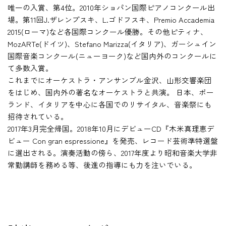
唯一の入賞、第4位。2010年ショパン国際ピアノコンクール出
場。第11回J.ザレンプスキ、L.ゴドフスキ、Premio Accademia
2015(ローマ)など各国際コンクール優勝。その他ピティナ、
MozARTe(ドイツ)、Stefano Marizza(イタリア)、ガーシュイン
国際音楽コンクール(ニューヨーク)など国内外のコンクールに
て多数入賞。
これまでにオーケストラ・アンサンブル金沢、山形交響楽団
をはじめ、国内外の著名なオーケストラと共演。 日本、ポー
ランド、イタリアを中心に各国でのリサイタル、音楽祭にも
招待されている。
2017年3月完全帰国。2018年10月にデビューCD『木米真理恵デ
ビュー Con gran espressione』を発売、レコード芸術準特選盤
に選出される。演奏活動の傍ら、2017年度より昭和音楽大学非
常勤講師を務める等、後進の指導にも力を注いでいる。