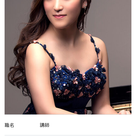
HOME
入試・受験生向け
大学・短大
学科・コース
大学院
修士・博士
教員紹介
演奏会・公演・講座
キャリア・就職
職名
講師
大学紹介