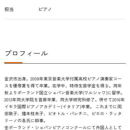
担当
ピアノ
在学生の方
卒業生の方
教職員の方
プロフィール
ニュース
金沢市出身。2008年東京音楽大学付属高校ピアノ演奏家コー
English
スを優等賞を得て卒業。在学中、特待生奨学金を得る。同年
秋よりポーランド国立ショパン音楽大学(ワルシャワ)に留学。
2013年同大学院を首席卒業、同大学研究科修了。併せて2016年
イモラ国際ピアノアカデミー(イタリア)卒業。 これまでに岡
法人案内
田敦子、播本枝未子、ピオトル・パレチニ、ピエロ・ラッタ
個人情報保護方針
リーノの各氏に師事。
特定商取引法表示
全ポーランド・ショパンピアノコンクールにて外国人として
このサイトについて