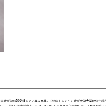
English
術大学音楽学部器楽科ピアノ専攻卒業。1993年ミュンヘン音楽大学大学院修士
る。近年の演奏活動としては、2013年より東京文化会館小ホールにて開催して