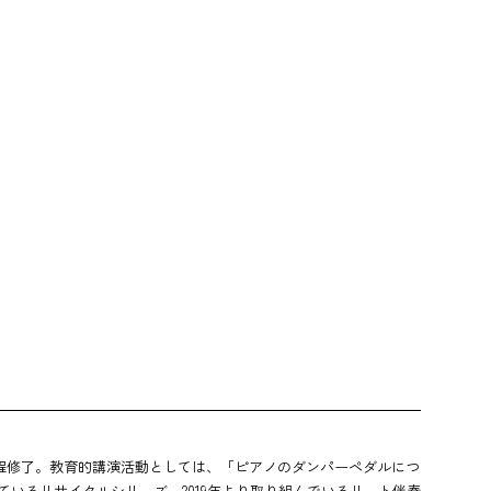
課程修了。教育的講演活動としては、「ピアノのダンパーペダルにつ
いるリサイタルシリーズ、2019年より取り組んでいるリート伴奏