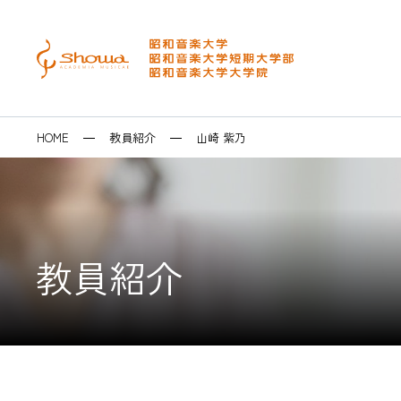
メニュー
検索
大学・短大
大学院
昭和音楽大学を
音楽芸術表現学
修士課程 音楽
イベントカレン
キャリアセンタ
HOME
教員紹介
山崎 紫乃
音楽専攻科・研
博士後期課程 
テアトロ･ジー
求人システム・
博士学位論文
ラ
卒業生の皆様へ
SEARCH
教員紹介