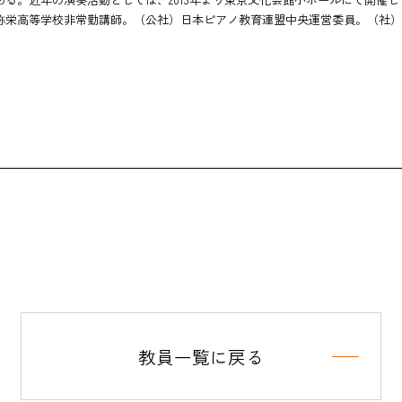
弥栄高等学校非常勤講師。（公社）日本ピアノ教育連盟中央運営委員。（社）
在学生の方
卒業生の方
企業採用担当の方
教職員の方
教員一覧に戻る