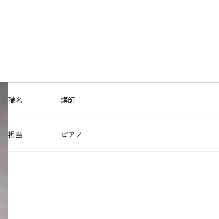
演奏会・
キャリア
大学紹介
職名
講師
在学生の
担当
ピアノ
卒業生の
教職員の
ニュース