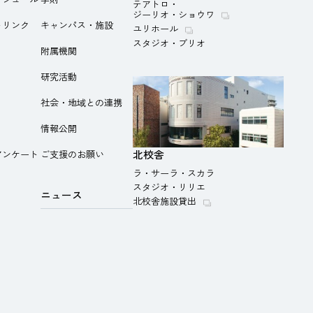
テアトロ・
ジーリオ・ショウワ
トリンク
キャンパス・施設
ユリホール
スタジオ・ブリオ
附属機関
研究活動
社会・地域との連携
情報公開
北校舎
アンケート
ご支援のお願い
ラ・サーラ・スカラ
スタジオ・リリエ
ニュース
北校舎施設貸出