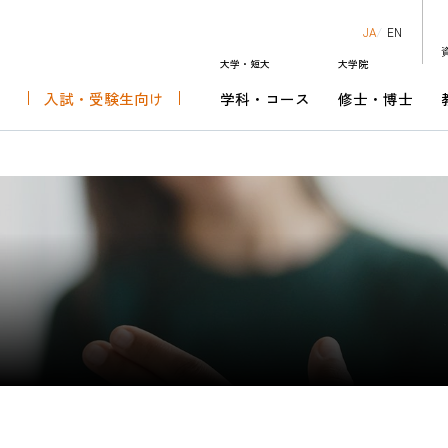
JA
EN
大学・短大
大学院
入試・受験生向け
学科・コース
修士・博士
知る
科
芸術表現専攻
ダー
ーでできること
キャンパスライフ・学費
音楽芸術運営学科
修士課程 音楽芸術運営専攻
チケットセンター
キャリアセンターの取り組み
究生
音楽芸術表現演奏領域
リオ･ショウワ･オーケスト
就職情報サイトリンク
あなたにぴったりの学科・コースを見
博士後期課程 音楽芸術運営領域
昭和音楽大学管弦楽団
卒業後のキャリア
よう
資格課程
HOME
入試・受
大学・短大
学科・コ
大学院
修士・博
教員紹介