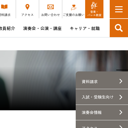
教員紹介
演奏会・公演・講座
キャリア・就職
入学予定の方へ
短期大学部
博士後期課程 音楽芸術表現領域
演奏会DM会員 SONORE
キャリア支援講座・説明会スケジュール
つけ
教育方針・ポリシー・学修成果
博士後期課程 音楽文化研究領域
昭和ウインド・シンフォニーCD販売
企業採用担当の皆様へ
本学卒業生の就職先企業へのアンケート
験生向け
資料請求
ース
入試・
受験生向け
士
演奏会情報
アクセス