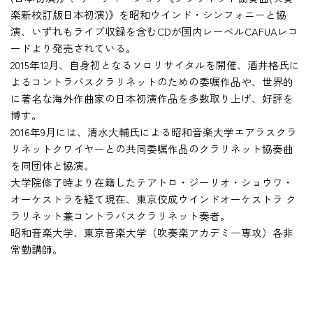
楽新校訂版日本初演)》を昭和ウインド・シンフォニーと協
演、いずれもライブ収録を含むCDが国内レーベルCAFUAレコ
ードより発売されている。
2015年12月、自身初となるソロリサイタルを開催、酒井格氏に
よるコントラバスクラリネットのための委嘱作品や、世界的
に著名な海外作曲家の日本初演作品を多数取り上げ、好評を
博す。
2016年9月には、清水大輔氏による昭和音楽大学エアラスクラ
リネットクワイヤーとの共同委嘱作品のクラリネット協奏曲
を同団体と協演。
大学院修了時より在籍したテアトロ・ジーリオ・ショウワ・
オーケストラを経て現在、東京佼成ウインドオーケストラ ク
ラリネット兼コントラバスクラリネット奏者。
昭和音楽大学、東京音楽大学（吹奏楽アカデミー専攻）各非
常勤講師。