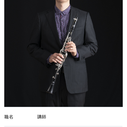
HOME
入試・受験生向け
大学・短大
学科・コース
大学院
修士・博士
教員紹介
演奏会・公演・講座
キャリア・就職
職名
講師
大学紹介