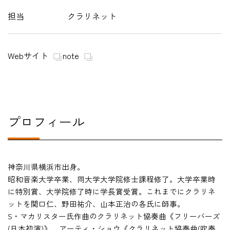
担当
クラリネット
在学生の方
卒業生の方
Webサイト
note
教職員の方
ニュース
プロフィール
English
神奈川県横浜市出身。
昭和音楽大学卒業、同大学大学院修士課程修了。大学卒業時
法人案内
に特別賞、大学院修了時に学長賞受賞。これまでにクラリネ
個人情報保護方針
ットを関口仁、野田祐介、山本正治の各氏に師事。
特定商取引法表示
S・マカリスター氏作曲のクラリネット協奏曲《フリーバーズ
このサイトについて
(日本初演)》、アーティ・ショウ《クラリネット協奏曲(吹奏