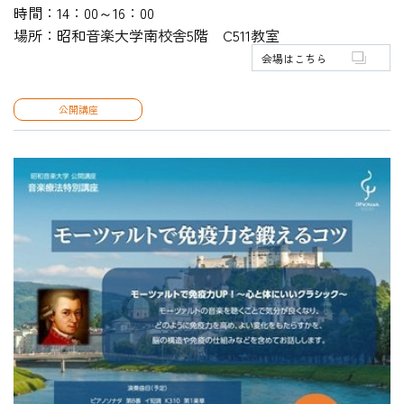
時間：14：00～16：00
場所：昭和音楽大学南校舎5階 C511教室
会場はこちら
HOME
公開講座
入試・受験生向け
大学・短大
学科・コース
大学院
修士・博士
教員紹介
演奏会・公演・講座
キャリア・就職
大学紹介