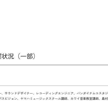
演奏会・
キャリア
大学紹介
在学生の
躍状況（一部）
卒業生の
教職員の
ー、サウンドデザイナー、レコーディングエンジニア、バンダイナムコスタジ
ニュース
レスパスビジョン、ヤマハミュージックスクール講師、カワイ音楽教室講師、島