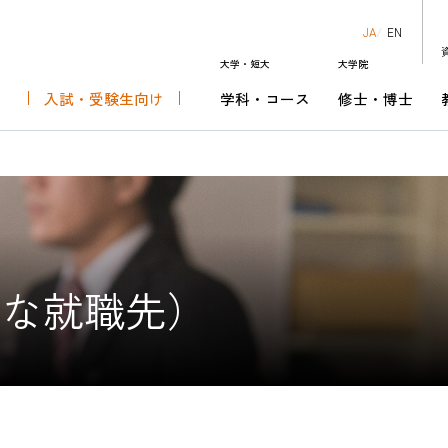
JA
EN
大学・短大
大学院
入試・受験生向け
学科・コース
修士・博士
知る
科
芸術表現専攻
ダー
ーでできること
キャンパスライフ・学費
音楽芸術運営学科
修士課程 音楽芸術運営専攻
チケットセンター
キャリアセンターの取り組み
）
究生
音楽芸術表現演奏領域
リオ･ショウワ･オーケスト
就職情報サイトリンク
あなたにぴったりの学科・コースを見
博士後期課程 音楽芸術運営領域
昭和音楽大学管弦楽団
卒業後のキャリア
よう
資格課程
HOME
入試・受
主な就職先）
大学・短大
学科・コ
大学院
修士・博
教員紹介