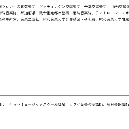
国立ロレーヌ管弦楽団、ゲッティンゲン交響楽団、千葉交響楽団、 山形交響
衛隊音楽隊、
都道府県・政令指定都市警察・消防音楽隊
、テアトロ・ジーリオ
楽教室経営、
音楽之友社、昭和音楽大学合奏講師・研究員、
昭和音楽大学附属
唱団、ヤマハミュージックスクール講師、カワイ音楽教室講師、島村楽器講師