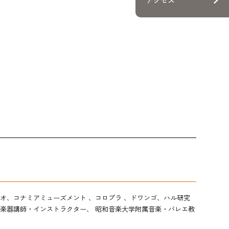
公演・講座
・就職
方
方
方
オ、コナミアミューズメント 、コロプラ 、ドワンゴ、ハル研究
村楽器講師・インストラクター、 昭和音楽大学附属音楽・バレエ教