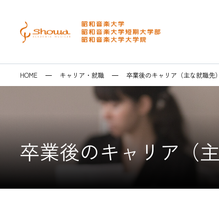
メニュー
検索
大学・短大
大学院
昭和音楽大学を
音楽芸術表現学
修士課程 音楽
イベントカレン
キャリアセンタ
HOME
キャリア・就職
卒業後のキャリア（主な就職先
音楽専攻科・研
博士後期課程 
テアトロ･ジー
求人システム・
博士学位論文
ラ
卒業生の皆様へ
SEARCH
卒業後のキャリア（