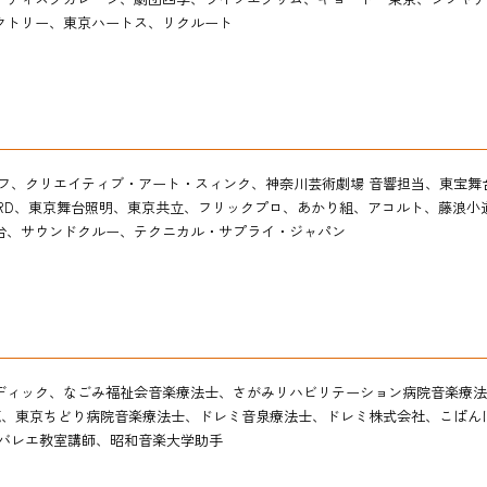
クトリー、東京ハートス、リクルート
企業採用担当の方
教職員の方
フ、クリエイティブ・アート・スィンク、神奈川芸術劇場 音響担当、
東宝舞
MRD、東京舞台照明、東京共立、フリックプロ、あかり組、アコルト、藤浪小
台、サウンドクルー、テクニカル・サプライ・ジャパン
ディック
、なごみ福祉会音楽療法士、さがみリハビリテーション病院音楽療法
苑、
東京ちどり病院音楽療法士、ドレミ音泉療法士、ドレミ株式会社、こぱん
バレエ
教室講師、昭和音楽大学助手