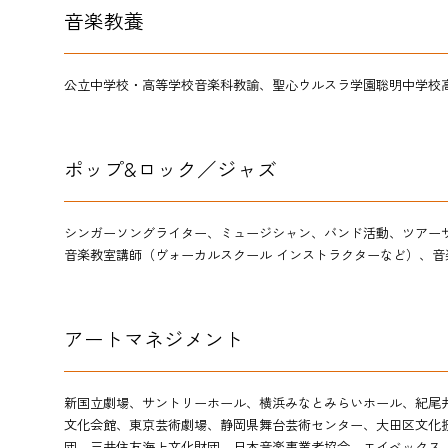
音楽教養
公立中学校・高等学校音楽科教諭、聖心ウルスラ学園聡明中学校
ポップ&ロック／ジャズ
シンガーソングライター、ミュージシャン、バンド活動、ツアー
音楽教室講師（ヴォーカルスクール インストラクターなど）、音
アートマネジメント
新国立劇場、
サントリーホール、横浜みなとみらいホール、紀尾
文化会館、東京芸術劇場
、静岡県舞台芸術センター、大田区文化
団
、三井住友海上文化財団、
日本音楽事業者協会、
エイベックス