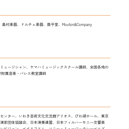
、島村楽器、ドルチェ楽器、煥乎堂、
Mouton&Company
ミュージシャン、ヤマハミュージックスクール講師、
全国各地の
学附属音楽・バレエ教室講師
センター、いわき芸術文化交流館アリオス、びわ湖ホール、東京
演家団体協議会、日本演奏連盟、
日本フィルハーモニー交響楽
レビジョン、ベイエフエム、
ソニー・ミュージックレーベルズ、