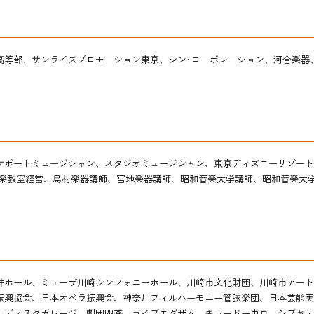
高等部、サンライズプロモーション東京、シン･コーポレーション、河合楽器
サポートミュージシャン、スタジオミュージシャン、東京ディズニーリゾート
楽教室経営、
島村楽器講師、宮地楽器講師、昭和音楽大学講師、
昭和音楽大
井ホール、ミューザ川崎シンフォニーホール、川崎市文化財団、川崎市アート
振興協会、
日本オペラ振興会、神奈川フィルハーモニー管弦楽団、日本芸能実
在学生の方
卒業生の方
、ディスクガレージ、劇団四季、ライブエグザム、キョードー東京、シブヤテ