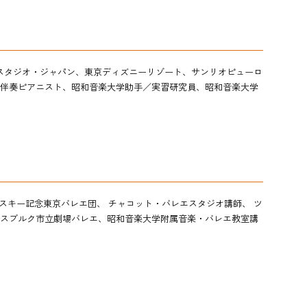
スタジオ・ジャパン、東京ディズニーリゾート、サンリオピューロ
伴奏ピアニスト、
昭和音楽大学助手／実習研究員、昭和音楽大学
イコフスキー記念東京バレエ団、 チャコット・バレエスタジオ講師、 ツ
スブルク市立劇場バレエ、昭和音楽大学附属音楽・バレエ教室講