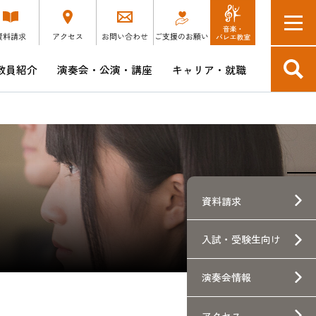
教員紹介
演奏会・公演・講座
キャリア・就職
入学予定の方へ
短期大学部
博士後期課程 音楽芸術表現領域
演奏会DM会員 SONORE
キャリア支援講座・説明会スケジュール
つけ
教育方針・ポリシー・学修成果
博士後期課程 音楽文化研究領域
昭和ウインド・シンフォニーCD販売
企業採用担当の皆様へ
本学卒業生の就職先企業へのアンケート
験生向け
資料請求
ース
入試・
受験生向け
士
演奏会情報
アクセス