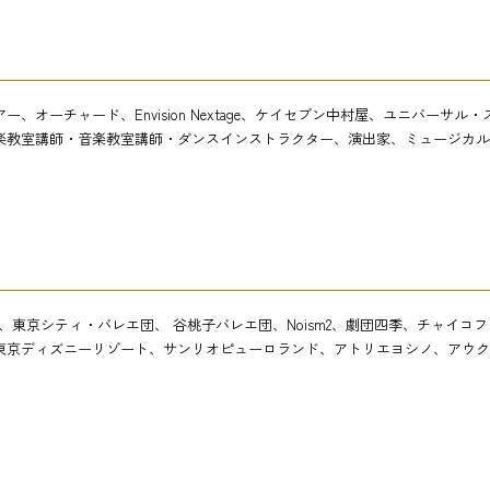
アー、オーチャード、
Envision Nextage
、ケイセブン中村屋、
ユニバーサル・
楽教室講師・音楽教室講師・ダンスインストラクター、演出家、ミュージカル
バレエ団、東京シティ・バレエ団、 谷桃子バレエ団、Noism2、劇団四季、チャ
東京ディズニーリゾート、サンリオピューロラン
ド、アトリエヨシノ、アウク