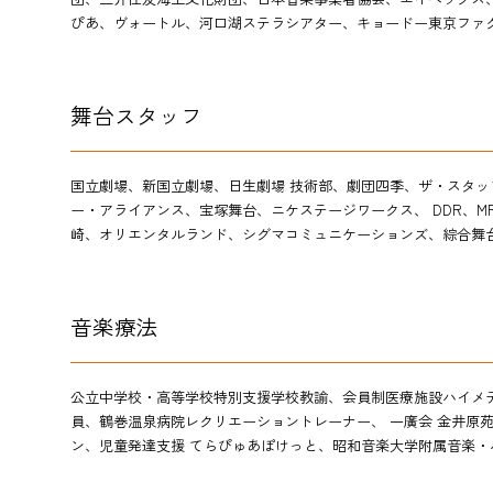
ぴあ、ヴォートル、河口湖ステラシアター、キョードー東京ファ
舞台スタッフ
国立劇場、新国立劇場、日生劇場 技術部、劇団四季、ザ・スタッ
ー・アライアンス、宝塚舞台、ニケステージワークス、 DDR、
崎、オリエンタルランド、シグマコミュニケーションズ、綜合舞
音楽療法
公立中学校・高等学校特別支援学校教諭、会員制医療施設ハイメ
員、鶴巻温泉病院レクリエーショントレーナー、 一廣会 金井原
ン、児童発達支援 てらぴゅあぽけっと、
昭和音楽大学附属音楽・