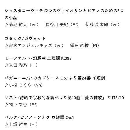
ショスタコーヴィチ/2つのヴァイオリンとピアノのための5つ
の小品
♪菊地 結大（Vn） 長谷川 美紀（Pf） 伊藤 亮太郎（Vn）
ゴセック/ガヴォット
♪宗次エンジェルキッズ（Vn） 鎌田 紗綾（Pf）
モーツァルト/幻想曲 二短調 K.397
♪米田 彩乃（Pf）
パガニーニ/24のカプリース Op.1より第24番 イ短調
♪小松 さくら（Vn）
リスト/詩的で宗教的な調べより第10曲「愛の賛歌」 S.173/10
♪間下 梨香（Pf）
ベルク/ピアノ・ソナタ ロ短調 Op.1
♪上坂 哲生（Pf）