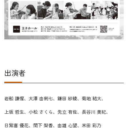
出演者
岩舩 謙惺、大澤 由俐七、
鎌田 紗綾、
菊地 結大、
上坂 哲生、
小松 さくら、
先立 有佐、
長谷川 美紀、
日紫喜 優花、
間下 梨香、
由雄 心望、米田 彩乃