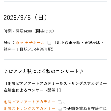
2026/9/6（日）
HOME
時間：開演14:00（開場13:30）
入試・受験生向け
場所：
銀座 王子ホール
（地下鉄銀座駅・東銀座駅・
大学・短大
銀座一丁目駅／JR有楽町駅
）
学科・コース
大学院
修士・博士
♪ピアノと弦による秋のコンサート♪
教員紹介
【附属ピアノアートアカデミー＆ストリングスアカデミー
演奏会・公演・講座
在籍生によるコンサート開催！
】
キャリア・就職
附属ピアノアートアカデミー
、
附属ストリングスアカデミー
で研鑽を重ねる在籍生に
大学紹介