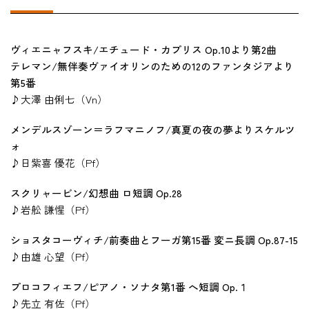
ヴィエニャフスキ/エチュード・カプリス Op.10より第2曲
テレマン/無伴奏ヴァイオリンのための12のファンタジアより
第5番
♪大澤 由俐七（Vn）
メンデルスゾーン＝ラフマニノフ/真夏の夜の夢よりスケルツ
ォ
♪日紫喜 優花（Pf）
スクリャービン/幻想曲 ロ短調 Op.28
♪岩舩 謙惺（Pf）
ショスタコーヴィチ/前奏曲とフーガ第15番 変ニ長調 Op.87-15
♪由雄 心望（Pf）
プロコフィエフ/ピアノ・ソナタ第1番 へ短調 Op.１
♪先立 有佐（Pf）