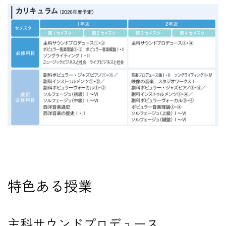
在学生の方
卒業生の方
教職員の方
ニュース
English
#
特色ある授業
法人案内
個人情報保護方針
特定商取引法表示
主科サウンドプロデュース
このサイトについて