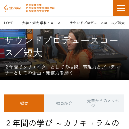
HOME
大学・短大 学科・コース
サウンドプロデュースコース／短大
サウンドプロデュースコー
ス／短大
２年間でクリエイターとしての技術、表現力とプロデュー
在学生の方
サーとしての企画・発信力を磨く
企業採用担当の方
先輩からのメッセ
概要
教員紹介
ージ
２年間の学び ～カリキュラムの