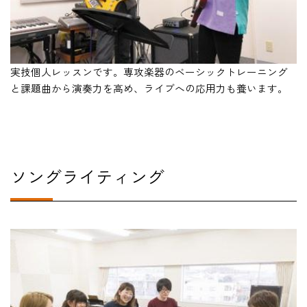
実技個人レッスンです。専攻楽器のベーシックトレーニング
#
と課題曲から演奏力を高め、ライブへの応用力も養います。
ソングライティング
後