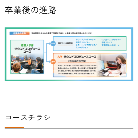
卒業後の進路
コースチラシ
#