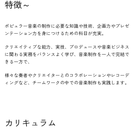
特徴～
ポピュラー音楽の制作に必要な知識や技術、企画力やプレゼ
HOME
ンテーション力を身につけるための科目が充実。
入試・受験生向け
クリエイティブな能力、実技、プロデュースや音楽ビジネス
に関わる実務をバランスよく学び、音楽制作を一人で完結で
大学・短大
きる一方で、
学科・コース
李
大学院
様々な奏者やクリエイターとのコラボレーションやレコーデ
修士・博士
ィングなど、チームワークの中での音楽制作も実践します。
教員紹介
演奏会・公演・講座
#
カリキュラム
キャリア・就職
大学紹介